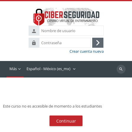
Saltar al contenido principal
Nombre
de
Contraseña
usuario
Iniciar
Crear cuenta nueva
sesión
(ingresar)
Más
Español - México ‎(es_mx)‎
Buscar
cursos
Este curso no es accesible de momento a los estudiantes
Continuar